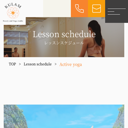
Lesson schedule
レッスンスケジュール
Active yoga
TOP
>
Lesson schedule
>