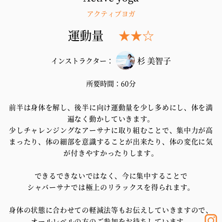
アクティブヨガ
運動量
★★☆
TOP
Concept
杉 美智子
インストラクター：
Price
所要時間：60分
Instructor
Lesson schedule
前半は身体を解し、後半に向け運動量を少し多めにし、体を満
遍なく動かしていきます。
Q&A
少しチャレンジングなアーサナに取り組むことで、集中力が高
まったり、体の細部を意識することが出来たり、体の変化に気
06-6914-3008
Tel.
が付きやすかったりします。
《営業時間 9:00-21:00 定休 (火) 》
できるできないではなく、今に集中することで
Contact
シャバーサナでは極上のリラックスを得られます。
身体の状態に合わせての軽減法等もお伝えしていきますので、
オールレベルの方のご参加をお待ちしています。